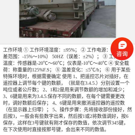
工作环境 ① 工作环境湿度：≤95%； ② 工作电源：220V（误
差范围：-15%～10%） 50HZ（误差：±2%）； ③ 工作环境
温度：传感器是-20℃～60℃；仪表是-10℃～40℃ ④ 安全载
荷：称重量的125%F.S； ⑤ 温差变化：≤5℃/h； ⑥ 用于某些
特殊环境时，根据需要确定 使用 1、把遥控芯片对插好，在
遥控器上调节每个键的数额，（就是在3.4.5.）分别设置一个
吨位或者公斤数； 2、1和2是用来调节数额的增加和减少；
3、6键是用来为3.4.5.保存不同的数额，在每个键需要更改
时，调好数额后保存； 4、6键是用来撤消遥控器的遥控数
（在显示器上归零）； 5、操作步骤：先将接收部份接好，然
后按3，一般会有些数字出来，然后按1或2将数值调好，按6
保存，这样在3号键就有刚才保存的数值，依次调节345键，
在下次使用时直接按那号键，会出来不同的数值。