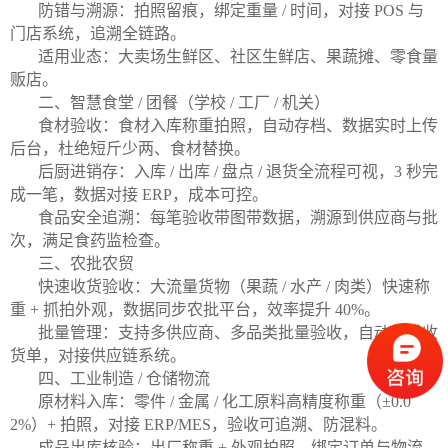
防错与溯源：拍照留痕，绑定重量 / 时间，对接 POS 与
门店系统，追溯全链路。
适用业态：大卖场生鲜区、社区生鲜店、果蔬摊、零食量
贩店。
二、智慧食堂 / 团餐（学校 / 工厂 / 机关）
食材验收：食材入库称重拍照，自动存档、数据实时上传
后台，杜绝短斤少两、食材替换。
后厨进销存：入库 / 出库 / 盘点 / 退货全流程可视，3 秒完
成一笔，数据对接 ERP，成本可控。
食品安全追溯：每笔验收带图带数据，溯源到供应商与批
次，满足食药监检查。
三、农批农贸
快速收货验收：大流量货物（果蔬 / 水产 / 肉类）快速称
重 + 抓拍外观，数据同步农批平台，效率提升 40%。
批量管理：支持多供应商、多品类批量验收，自动生成收
货单，对接供应链系统。
四、工业制造 / 仓储物流
原材料入库：零件 / 金属 / 化工原料高精度称重（±0.0
2%）+ 拍照，对接 ERP/MES，验收可追溯、防混料。
成品出库核验：出厂称重 + 外观拍照，绑定订单与物流